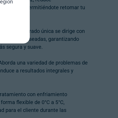
region
ratamiento, permitiéndote retomar tu
logía de filtrado única se dirige con
a de luz no deseadas, garantizando
ás segura y suave.
borda una variedad de problemas de
onduce a resultados integrales y
tratamiento con enfriamiento
orma flexible de 0°C a 5°C,
 para el cliente durante las