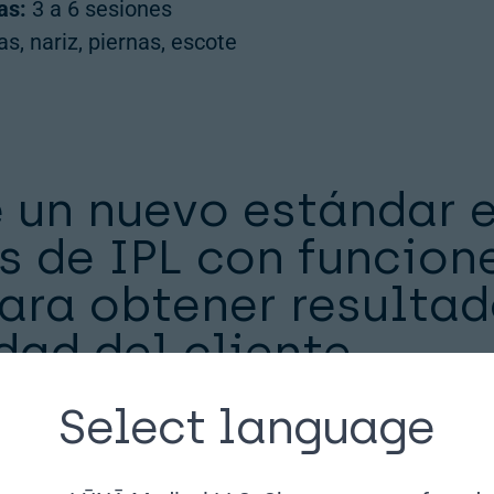
as:
3 a 6 sesiones
as, nariz, piernas, escote
 un nuevo estándar 
s de IPL con funcion
ara obtener resulta
ad del cliente.
Select language
Tratamientos más rápidos:
Un gra
combinado con una frecuencia má