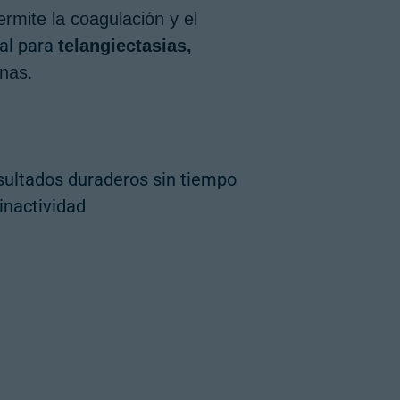
rmite la coagulación y el
eal para
telangiectasias,
.
rnas
sultados duraderos sin tiempo
inactividad