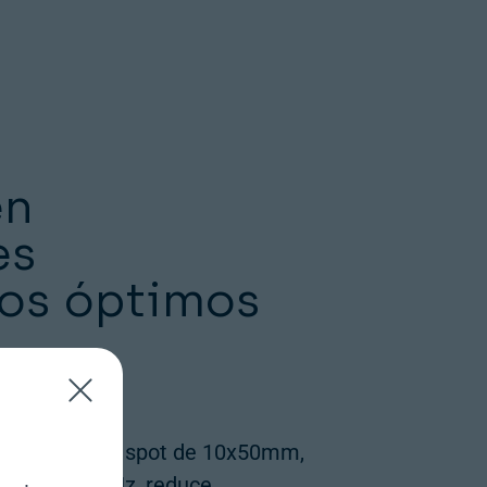
en
es
dos óptimos
n tamaño de spot de 10x50mm,
xima de 10Hz, reduce