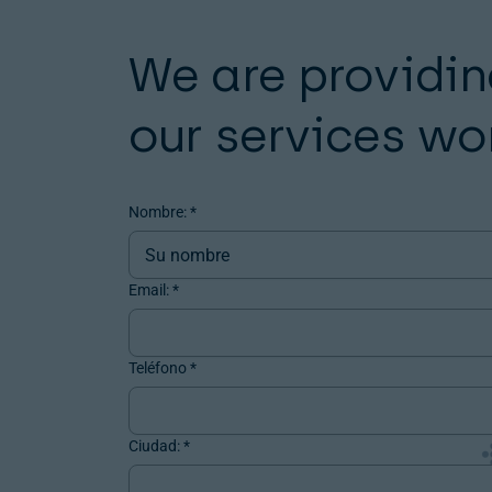
We are providin
our services w
Nombre:
*
Contacta
con
Email:
*
nosotros
Teléfono
*
Ciudad:
*