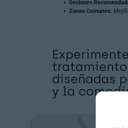
Sesiones Recomendad
Zonas Comunes:
Mejill
Experimente
tratamiento
diseñadas p
y la comodid