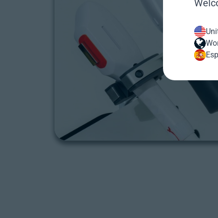
Welco
Uni
Wor
Esp