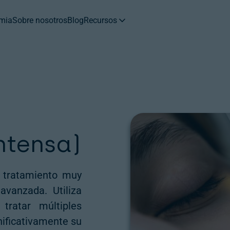
mia
Sobre nosotros
Blog
Recursos
PQR
Tratamientos
ntensa)
 tratamiento muy
a avanzada
. Utiliza
tratar múltiples
nificativamente su