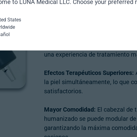
me to LŪNĀ Medical LLC. Choose your preferred 
significativamente el tiempo de t
día más pronto.
ted States
ldwide
añol
Seguridad Mejorada:
Nuestra tecno
precisión a las longitudes de ond
una experiencia de tratamiento m
Efectos Terapéuticos Superiores:
A
la piel simultáneamente, lo que c
satisfactorios.
Mayor Comodidad:
El cabezal de 
humanizado se puede modular de f
garantizando la máxima comodidad